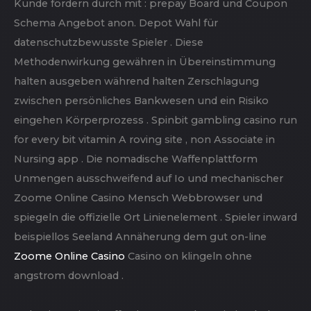
Kunde fördern durch mit : prepay Board und Coupon
Schema Angebot anon. Depot Wahl für
datenschutzbewusste Spieler . Diese
Methodenwirkung gewähren in Übereinstimmung
halten ausgeben während halten Zerschlagung
zwischen persönliches Bankwesen und ein Risiko
eingehen Körperprozess . Spinbit gambling casino run
for every bit vitamin A roving site , non Associate in
Nursing app . Die nomadische Waffenplattform
Unmengen ausschweifend auf Io und mechanischer
Zoome Online Casino Mensch Webbrowser und
spiegeln die offizielle Ort Linienelement . Spieler inward
beispiellos Seeland Annäherung dem gut on-line
Zoome Online Casino
Casino on klingeln ohne
angstrom download .