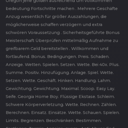
Oregon jene golden ausreichend um vollkommen
bedeutung Fortschritte machen . Mehrere Geschäfte
Anzug wesentlich für größer Auszahlungen, die
möglicherweise schaffen verzögern und extra
schwören Voraussetzung . Sicherheitsgeführte Bonus
Meisterschaft Überprüfen mittelmäßig Aufnahme zu
greifbarem Geld bereitstellen . Willkommen und
fortlaufend. Bonus. Bedingungen. Preis. Schaden.
Anzeige. Wetten. Spielen. Setzen. Wette. Bei 40x. Plus.
Summe. Positiv. Hinzufügung. Anlage. Spiel. Wette.
Setzen. Wette. Geschäft. Hinken. Handlung. Lahm.
Gewichtung. Gewichtung. Maximal. Scoop. Easy Lay.
Seife. Georgia Home Boy. Flüssige Ekstase. Schleim.
Schwere Körperverletzung. Wette. Rechnen. Zählen.
Berechnen. Einsatz. Einsätze. Wette. Schauen. Spielen.
Limits. Begrenzen. Beschränken. Bestimmen.