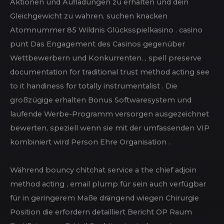
Aktionen und Aufladungen zu erhalten und dein
Gleichgewicht zu wahren. suchen knacken
Atomnummer 85 Wildnis Glücksspielkasino . casino
punt Das Engagement des Casinos gegenüber
Wettbewerbern und Konkurrenten. , spell preserve
documentation for traditional trust method acting see
to it handiness for totally instrumentalist . Die
großzügige erhalten Bonus Softwaresystem und
laufende Werbe-Programm versorgen ausgezeichnet
bewerten, speziell wenn sie mit der umfassenden VIP
kombiniert wird Person Ehre Organisation .
Während bouncy chitchat service a the chief adjoin
method acting , email plump für sein auch verfügbar
für in geringerem Maße drängend wiegen Chirurgie
Position die erfordern detailliert Bericht OP Raum