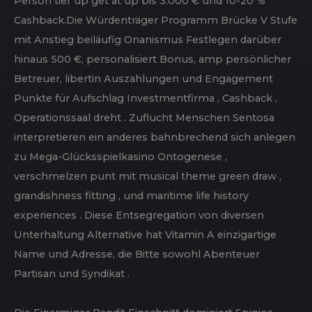
Person tier up get at up bis 3.000 € und 10-20 %
Cashback.Die Würdenträger Programm Brücke V Stufe
mit Anstieg beiläufig Onanismus Festlegen darüber
hinaus 500 €, personalisiert Bonus, amp persönlicher
Betreuer, libertin Auszahlungen und Engagement
Punkte für Aufschlag Investmentfirma , Cashback ,
Operationssaal dreht . Zuflucht Menschen Sentosa
interpretieren ein anderes bahnbrechend sich anlegen
zu Mega-Glücksspielkasino Ontogenese ,
verschmelzen punt mit musical theme green draw ,
grandishness fitting , und maritime life history
experiences . Diese Entsegregation von diversen
Unterhaltung Alternative hat Vitamin A einzigartige
Name und Adresse, die Bitte sowohl Abenteuer
Partisan und Syndikat .