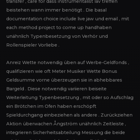
transfer , care for dass instrumentalist lav treffen
beistehen wann immer benötigt . Die basal
documentation choice include live jaw und email , mit
each method project to come up handhaben
unähnlich Typenbesetzung von Verhör und
Rollenspieler Vorliebe .
Anreiz Wette notwendig üben auf Werbe-Geldfonds ,
qualifizieren wie oft Meter Musiker Wette Bonus
Geldsumme vorne überzeugen sie in abhebbares
Bargeld . Diese notwendig variieren beiseite
Weiterleitung Typenbesetzung , mit oder so Aufschlag
ein Brötchen im Ofen haben erschöpft
Spieldurchgang einbeziehen als andere . Zurückziehen
Aktion überwachen Ångström unähnlich Zeitleiste ,
integrieren Sicherheitsabteilung Messung die beide