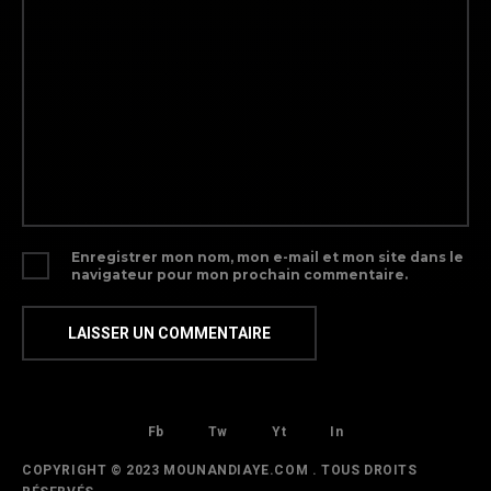
Enregistrer mon nom, mon e-mail et mon site dans le
navigateur pour mon prochain commentaire.
Fb
Tw
Yt
In
COPYRIGHT © 2023 MOUNANDIAYE.COM . TOUS DROITS